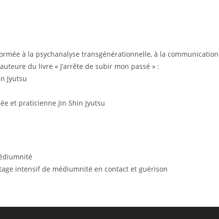
 formée à la psychanalyse transgénérationnelle, à la communication
uteure du livre « J’arrête de subir mon passé » :
in Jyutsu
réée et praticienne Jin Shin Jyutsu
 médiumnité
age intensif de médiumnité en contact et guérison