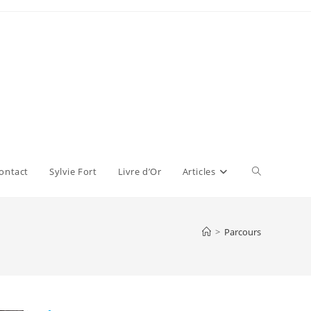
Toggle
ontact
Sylvie Fort
Livre d’Or
Articles
website
>
Parcours
search