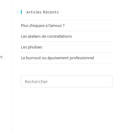
to
Articles Récents
close
the
Plus d’espace à l’amour ?
search
panel.
Les ateliers de constellations
Les phobies
es
Le burnout ou épuisement professionnel
Press
Escape
to
close
the
search
panel.