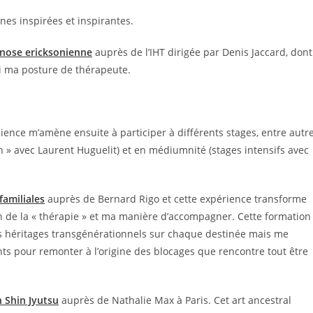
es inspirées et inspirantes.
nose ericksonienne
auprès de l’IHT dirigée par Denis Jaccard, dont
i ma posture de thérapeute.
ence m’amène ensuite à participer à différents stages, entre autr
» avec Laurent Huguelit) et en médiumnité (stages intensifs avec
familiales
auprès de Bernard Rigo et cette expérience transforme
n de la « thérapie » et ma manière d’accompagner. Cette formation
s héritages transgénérationnels sur chaque destinée mais me
ts pour remonter à l’origine des blocages que rencontre tout être
n Shin Jyutsu
auprès de Nathalie Max à Paris. Cet art ancestral