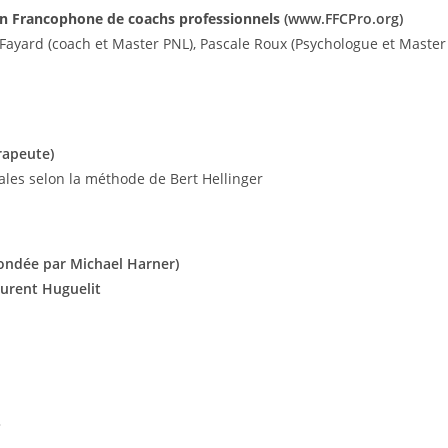
on Francophone de coachs
professionnels
(www.FFCPro.org)
Fayard (coach et Master PNL), Pascale Roux (Psychologue et Master
rapeute)
ales selon la méthode de Bert Hellinger
fondée par Michael Harner)
urent Huguelit
»