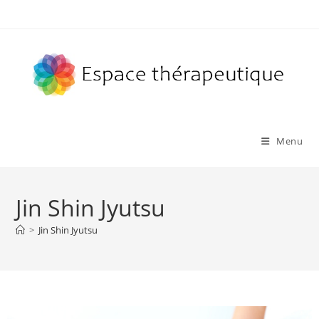
Skip
to
content
Menu
Jin Shin Jyutsu
>
Jin Shin Jyutsu