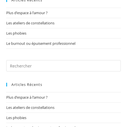
Articles Récents
Plus d’espace à l’amour ?
Les ateliers de constellations
Les phobies
Le burnout ou épuisement professionnel
Pre
Es
to
Articles Récents
clo
the
Plus d’espace à l’amour ?
sea
pan
Les ateliers de constellations
Les phobies