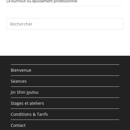
Le burnout ou épuisement professionnel
Pre
Es
to
clo
the
sea
pan
Bienvenue
Séances
Jin Shin Jyutsu
Stages et ateliers
Conditions & Tarifs
Contact